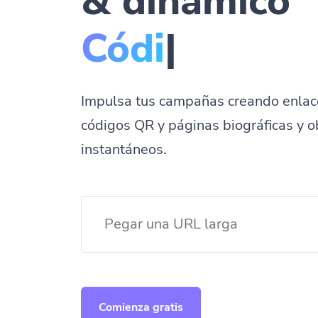
& dinámico
Págin
|
Impulsa tus campañas creando enlac
códigos QR y páginas biográficas y o
instantáneos.
Comienza gratis