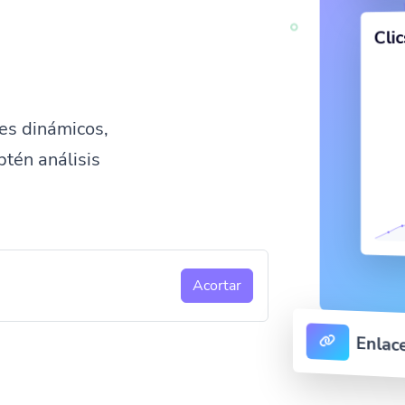
Cli
es dinámicos,
btén análisis
Acortar
Enlac