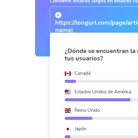
Convierte enlaces largos en enlaces co
https://longurl.com/page/a
¿Dónde se encuentran la
tus usuarios?
Canadá
Estados Unidos de América
Reino Unido
Japón