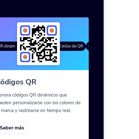
da
dinámicos
Degradado de color
Marcos personalizados
Estilos de QR
Códigos QR dinámicos
Marco
s meta personalizadas
ódigos QR
enera códigos QR dinámicos que
eden personalizarse con los colores de
 marca y rastrearse en tiempo real.
Saber más