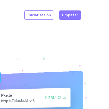
Iniciar sesión
Empezar
Pke.la
2.38M Clics
https://pke.la/short