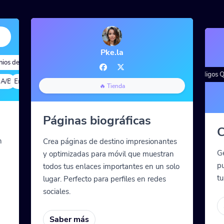
Pke.la
s de marca
tación avanzada
Análisis rápidos
Alias personalizado
Segmentación avanza
Degradado de color
Estilos de QR
Códigos QR 
B
Enlaces profundos
Etiquetas meta personalizadas
Parámetros personalizados
Pruebas A/B
Etiqueta
🔥 Tienda
Páginas biográficas
C
n
Crea páginas de destino impresionantes
G
y optimizadas para móvil que muestran
pu
todos tus enlaces importantes en un solo
tu
lugar. Perfecto para perfiles en redes
sociales.
Saber más