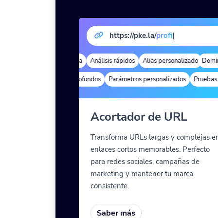
https://pke.la/
page
|
Dominios de marca
Análisis rápidos
Alias personalizado
Dominio
Segmen
Enlaces profundos
Parámetros personalizados
Pruebas A/
Acortador de URL
Transforma URLs largas y complejas e
enlaces cortos memorables. Perfecto
para redes sociales, campañas de
marketing y mantener tu marca
consistente.
Saber más