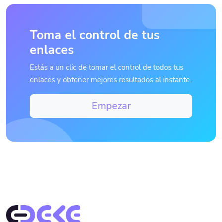
Toma el control de tus
enlaces
Estás a un clic de tomar el control de todos tus
enlaces y obtener mejores resultados al instante.
Empezar